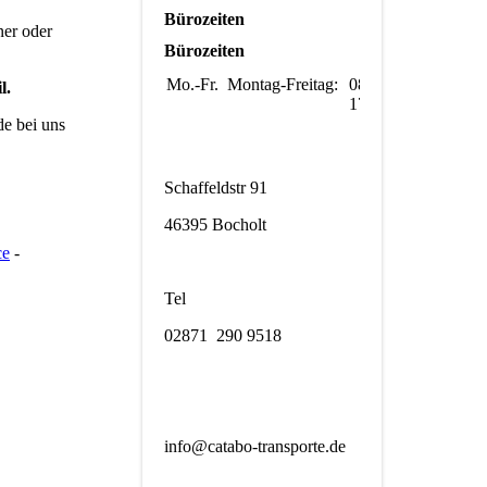
Bürozeiten
ner oder
Bürozeiten
Mo.-Fr.
Montag-Freitag:
08:00-
l.
17:00
de bei uns
Schaffeldstr 91
46395 Bocholt
ce
-
Tel
02871 290 9518
info@catabo-transporte.de