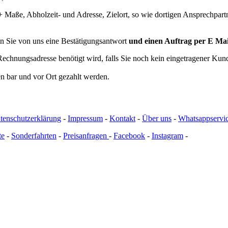
 Maße, Abholzeit- und Adresse, Zielort, so wie dortigen Ansprechpart
en Sie von uns eine Bestätigungsantwort
und einen Auftrag per E Mai
 Rechnungsadresse benötigt wird, falls Sie noch kein eingetragener Kun
nen bar und vor Ort gezahlt werden.
tenschutzerklärung
-
Impressum
-
Kontakt
-
Über uns
-
Whatsappservi
te
-
Sonderfahrten
-
Preisanfragen
-
Facebook
-
Instagram
-