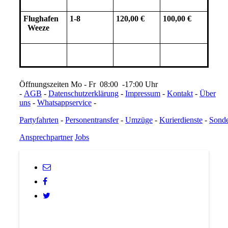
Flughafen
1-8
120,00 €
100,00 €
Weeze
Öffnungszeiten Mo - Fr 08:00 -17:00 Uhr
-
AGB
-
Datenschutzerklärung
-
Impressum
-
Kontakt
-
Über
uns
-
Whatsappservice
-
Partyfahrten
-
Personentransfer
-
Umzüge
-
Kurierdienste
-
Sonde
Ansprechpartner
Jobs